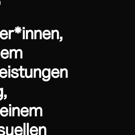
er*innen,
dem
leistungen
,
 einem
suellen