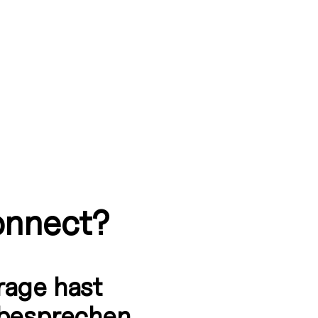
onnect?
rage hast
 besprechen