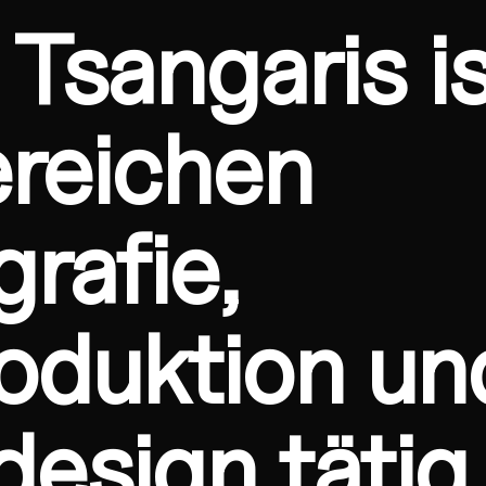
Tsangaris is
reichen
rafie,
oduktion un
design tätig