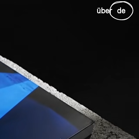
über
de