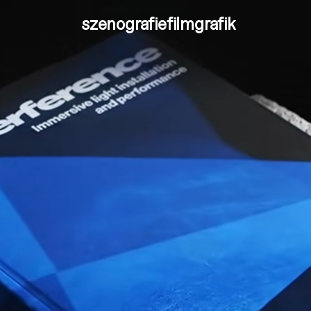
szenografie
film
grafik