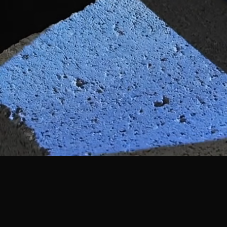
Über
Ruben
Tsangaris