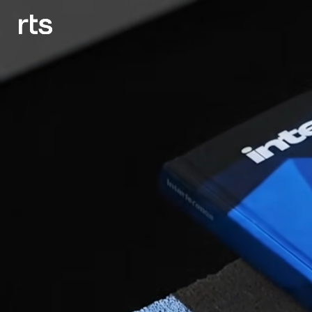
ruben
tsangaris