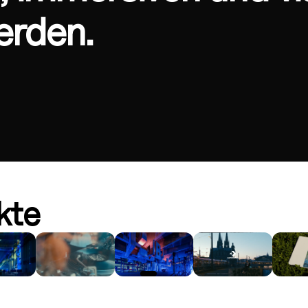
erden.
kte