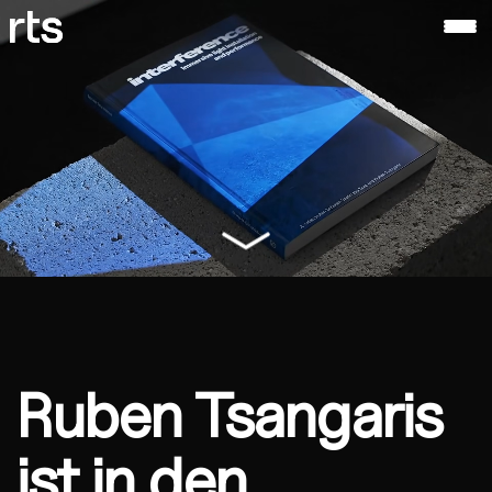
ruben
tsangaris
Über
Ruben
Tsangaris
Ruben Tsangaris
ist in den